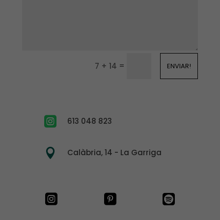
=
7 + 14
ENVIAR!

613 048 823

Calàbria, 14 - La Garriga


