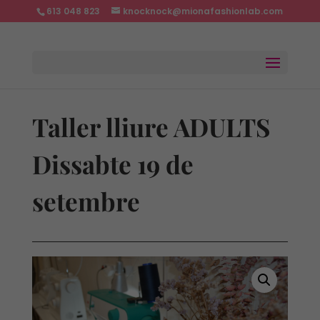
613 048 823
knocknock@mionafashionlab.com
Taller lliure ADULTS
Dissabte 19 de
setembre