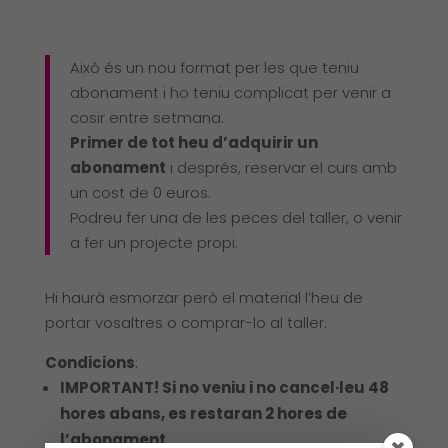
Això és un nou format per les que teniu
abonament i ho teniu complicat per venir a
cosir entre setmana.
Primer de tot heu d’adquirir un
abonament
i després, reservar el curs amb
un cost de 0 euros.
Podreu fer una de les peces del taller, o venir
a fer un projecte propi.
Hi haurà esmorzar però el material l’heu de
portar vosaltres o comprar-lo al taller.
Condicions
:
IMPORTANT! Si no veniu i no cancel·leu 48
hores abans, es restaran 2 hores de
l’abonament.