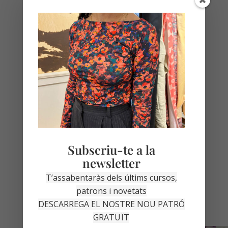
Altres monogràfics al
taller
Subscriu-te a la
Aquests són alguns dels workshops que tinc
programats per venir a fer-te la teva peça de
newsletter
roba al taller de la Garriga!
T’assabentaràs dels últims cursos,
patrons i novetats
DESCARREGA EL NOSTRE NOU PATRÓ
GRATUÏT