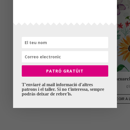
Taller de dibuix de figurins
0'00
€
PATRÓ GRATÜIT
AFEGIR A LA CISTELLA!
Taller d’acuarel
T'enviaré al mail informació d'altres
0'
patrons i el taller. Si no t'interessa, sempre
podràs deixar de rebre'ls.
AFEGIR A 