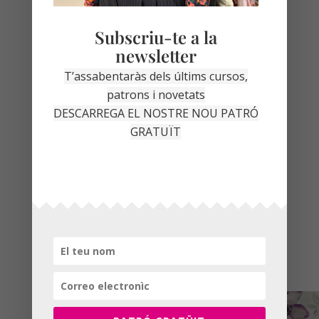
Subscriu-te a la
newsletter
T’assabentaràs dels últims cursos,
patrons i novetats
Altres monogràfics al
DESCARREGA EL NOSTRE NOU PATRÓ
GRATUÏT
taller
Aquests són alguns dels workshops que tinc
programats per venir a fer-te la teva peça de
roba al taller de la Garriga!