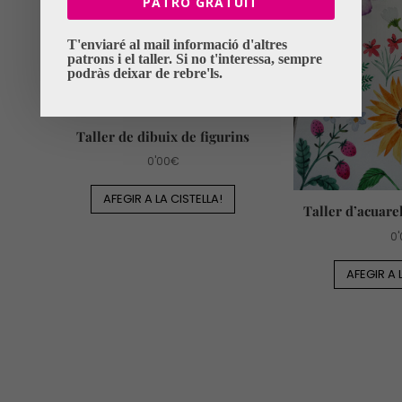
PATRÓ GRATÜIT
T'enviaré al mail informació d'altres
patrons i el taller. Si no t'interessa, sempre
podràs deixar de rebre'ls.
Taller de dibuix de figurins
0'00
€
AFEGIR A LA CISTELLA!
Taller d’acuarel
0'
AFEGIR A 