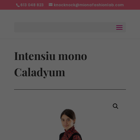
613 048 823
knocknock@mionafashionlab.com
Intensiu mono
Caladyum