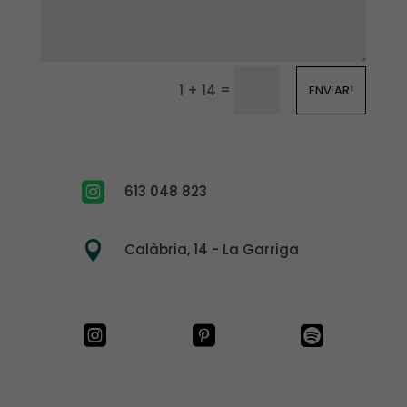
=
1 + 14
ENVIAR!

613 048 823

Calàbria, 14 - La Garriga


