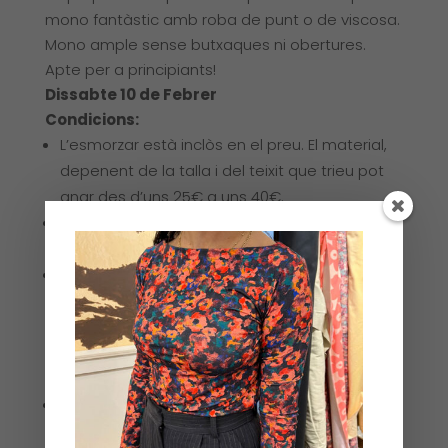
mono fantàstic amb roba de punt o de viscosa.
Mono ample sense butxaques ni obertures.
Apte per a principiants!
Dissabte 10 de Febrer
Condicions:
L’esmorzar està inclòs en el preu. El material,
depenent de la talla i del teixit que trieu pot
anar des d’uns 25€ a uns 40€.
Us enviarem opcions de teixit per mail o
whatsapp i buscarem una roba que us agradi.
Es tornaran els diners del curs en el cas de
que cancel·leu abans del 25 de Gener. A partir
del 26 de gener no es tornarà l’import del curs
però podeu passar el curs a algú que
conegueu o venir a buscar el material.
El patró no està inclòs en el curs.